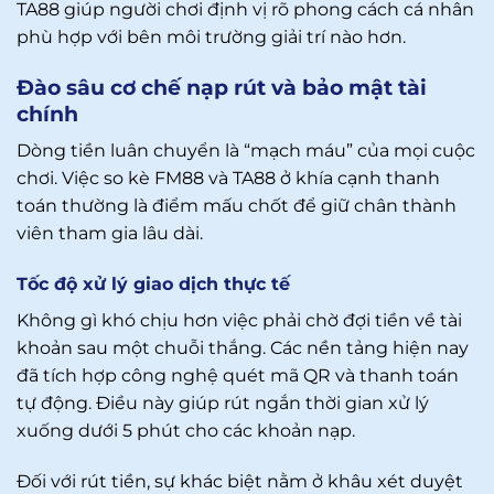
TA88 giúp người chơi định vị rõ phong cách cá nhân
phù hợp với bên môi trường giải trí nào hơn.
Đào sâu cơ chế nạp rút và bảo mật tài
chính
Dòng tiền luân chuyển là “mạch máu” của mọi cuộc
chơi. Việc so kè FM88 và TA88 ở khía cạnh thanh
toán thường là điểm mấu chốt để giữ chân thành
viên tham gia lâu dài.
Tốc độ xử lý giao dịch thực tế
Không gì khó chịu hơn việc phải chờ đợi tiền về tài
khoản sau một chuỗi thắng. Các nền tảng hiện nay
đã tích hợp công nghệ quét mã QR và thanh toán
tự động. Điều này giúp rút ngắn thời gian xử lý
xuống dưới 5 phút cho các khoản nạp.
Đối với rút tiền, sự khác biệt nằm ở khâu xét duyệt