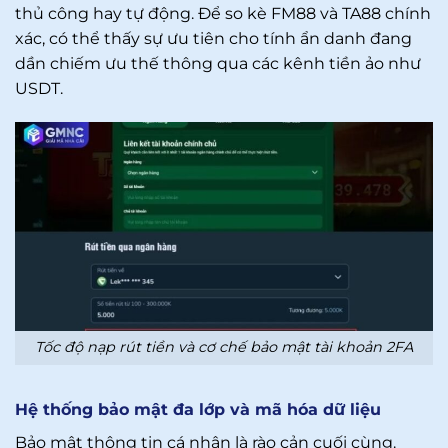
thủ công hay tự động. Để so kè FM88 và TA88 chính
xác, có thể thấy sự ưu tiên cho tính ẩn danh đang
dần chiếm ưu thế thông qua các kênh tiền ảo như
USDT.
Tốc độ nạp rút tiền và cơ chế bảo mật tài khoản 2FA
Hệ thống bảo mật đa lớp và mã hóa dữ liệu
Bảo mật thông tin cá nhân là rào cản cuối cùng.