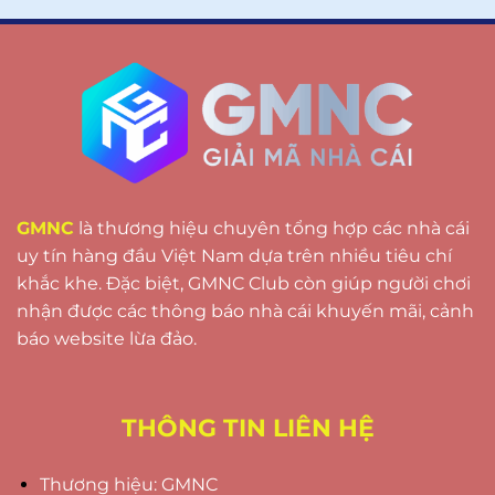
GMNC
là thương hiệu chuyên tổng hợp các nhà cái
uy tín hàng đầu Việt Nam dựa trên nhiều tiêu chí
khắc khe. Đặc biệt, GMNC Club còn giúp người chơi
nhận được các thông báo nhà cái khuyến mãi, cảnh
báo website lừa đảo.
THÔNG TIN LIÊN HỆ
Thương hiệu: GMNC