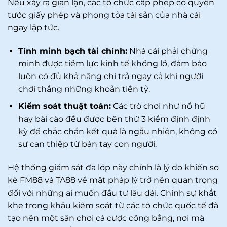
Nếu xảy ra gian lận, các tổ chức cấp phép có quyền
tước giấy phép và phong tỏa tài sản của nhà cái
ngay lập tức.
Tính minh bạch tài chính:
Nhà cái phải chứng
minh được tiềm lực kinh tế khổng lồ, đảm bảo
luôn có đủ khả năng chi trả ngay cả khi người
chơi thắng những khoản tiền tỷ.
Kiểm soát thuật toán:
Các trò chơi như nổ hũ
hay bài cào đều được bên thứ 3 kiểm định định
kỳ để chắc chắn kết quả là ngẫu nhiên, không có
sự can thiệp từ bàn tay con người.
Hệ thống giám sát đa lớp này chính là lý do khiến so
kè FM88 và TA88 về mặt pháp lý trở nên quan trọng
đối với những ai muốn đầu tư lâu dài. Chính sự khắt
khe trong khâu kiểm soát từ các tổ chức quốc tế đã
tạo nên một sân chơi cá cược công bằng, nơi mà