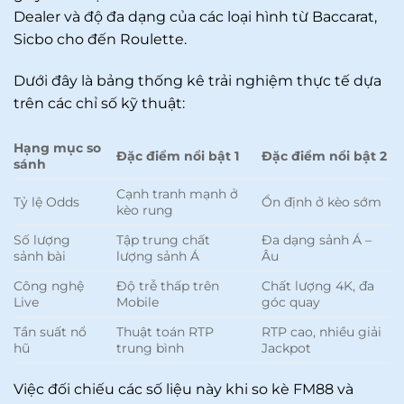
Dealer và độ đa dạng của các loại hình từ Baccarat,
Sicbo cho đến Roulette.
Dưới đây là bảng thống kê trải nghiệm thực tế dựa
trên các chỉ số kỹ thuật:
Hạng mục so
Đặc điểm nổi bật 1
Đặc điểm nổi bật 2
sánh
Cạnh tranh mạnh ở
Tỷ lệ Odds
Ổn định ở kèo sớm
kèo rung
Số lượng
Tập trung chất
Đa dạng sảnh Á –
sảnh bài
lượng sảnh Á
Âu
Công nghệ
Độ trễ thấp trên
Chất lượng 4K, đa
Live
Mobile
góc quay
Tần suất nổ
Thuật toán RTP
RTP cao, nhiều giải
hũ
trung bình
Jackpot
Việc đối chiếu các số liệu này khi so kè FM88 và