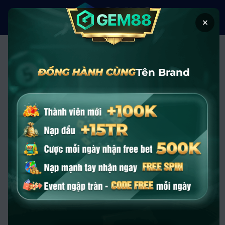
Bỏ
qua
×
nội
dung
SO KÈ NHÀ CÁI
So Kè FM88 Và TA88 – Đánh Giá
Tên Brand
Dưới Góc Độ Người Chơi Thực
Tế
ĐĂNG VÀO
30/03/2026
BỞI
DARRY NGỌC YẾN
Thị trường cá cược trực tuyến đang chứng kiến màn
đối đầu kịch tính giữa 2 nhà cái có phong cách vận
hành trái ngược. Việc so kè FM88 và TA88 tại hệ
thống GMNC mang lại cái nhìn khách quan về hiệu
suất thực tế, thay vì những lời quảng cáo hào
nhoáng. Sự khác biệt về hạ tầng và cơ chế trả