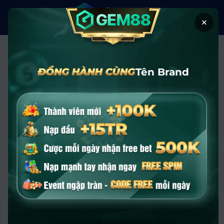
Bỏ
qua
×
nội
dung
CẢNH BÁO LỪA ĐẢO
OK365 Lừa Dối Người Chơi –
Tên Brand
Những Rủi Ro Bạn Không Nên
Bỏ Qua
ĐĂNG VÀO
30/03/2026
BỞI
DARRY NGỌC YẾN
Số lượng đơn khiếu nại liên quan đến việc khóa tài
khoản bất thường đã tăng vọt trong quý vừa qua.
Cáo buộc OK365 lừa dối người chơi trở thành chủ đề
nóng nhất trên các diễn đàn kiểm chứng nhà cái tại
Việt Nam. GMNC đã tổng hợp các bằng chứng thực
tế để làm rõ những mánh khóe can thiệp kết quả