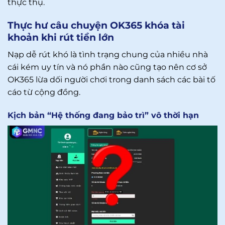
thực thụ.
Thực hư câu chuyện OK365 khóa tài
khoản khi rút tiền lớn
Nạp dễ rút khó là tình trạng chung của nhiều nhà
cái kém uy tín và nó phần nào cũng tạo nên cơ sở
OK365 lừa dối người chơi trong danh sách các bài tố
cáo từ cộng đồng.
Kịch bản “Hệ thống đang bảo trì” vô thời hạn