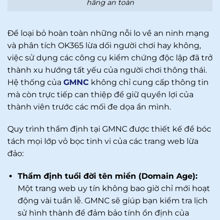
hãng an toàn
Để loại bỏ hoàn toàn những nỗi lo về an ninh mạng
và phân tích OK365 lừa dối người chơi hay không,
việc sử dụng các công cụ kiểm chứng độc lập đã trở
thành xu hướng tất yếu của người chơi thông thái.
Hệ thống của
GMNC
không chỉ cung cấp thông tin
mà còn trực tiếp can thiệp để giữ quyền lợi của
thành viên trước các mối đe dọa ẩn mình.
Quy trình thẩm định tại GMNC được thiết kế để bóc
tách mọi lớp vỏ bọc tinh vi của các trang web lừa
đảo:
Thẩm định tuổi đời tên miền (Domain Age):
Một trang web uy tín không bao giờ chỉ mới hoạt
động vài tuần lễ. GMNC sẽ giúp bạn kiểm tra lịch
sử hình thành để đảm bảo tính ổn định của