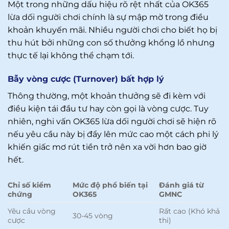
Một trong những dấu hiệu rõ rệt nhất của OK365
lừa dối người chơi chính là sự mập mờ trong điều
khoản khuyến mãi. Nhiều người chơi cho biết họ bị
thu hút bởi những con số thưởng khổng lồ nhưng
thực tế lại không thể chạm tới.
Bẫy vòng cược (Turnover) bất hợp lý
Thông thường, một khoản thưởng sẽ đi kèm với
điều kiện tái đầu tư hay còn gọi là vòng cược. Tuy
nhiên, nghi vấn OK365 lừa dối người chơi sẽ hiện rõ
nếu yêu cầu này bị đẩy lên mức cao một cách phi lý
khiến giấc mơ rút tiền trở nên xa vời hơn bao giờ
hết.
Chỉ số kiểm
Mức độ phổ biến tại
Đánh giá từ
chứng
OK365
GMNC
Yêu cầu vòng
Rất cao (Khó khả
30-45 vòng
cược
thi)