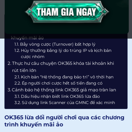
đang bị lên án.
MỤC LỤC
OK365 lừa dối người chơi qua các chương trình
khuyến mãi ảo
Bẫy vòng cược (Turnover) bất hợp lý
Hủy thưởng bằng lý do trùng IP và kịch bản
cược nhóm
Thực hư câu chuyện OK365 khóa tài khoản khi
rút tiền lớn
Kịch bản “Hệ thống đang bảo trì” vô thời hạn
Ép người chơi cược hết số tiền đang có
Cảnh báo hệ thống link OK365 giả mạo tràn lan
Dấu hiệu nhận biết link OK365 lừa đảo
Sử dụng link Scanner của GMNC để xác minh
OK365 lừa dối người chơi qua các chương
trình khuyến mãi ảo