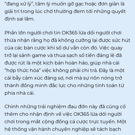
“đang xử lý”, tâm lý muốn gỡ gạc hoặc đơn giản là
giải trí trong lúc chờ thường đem tới những quyết
định sai lầm.
Phần lớn người chơi tin OK365 lừa dối người chơi
thừa nhận rằng họ đã không cưỡng lại được sức hút
của các bàn cược khi số dư vẫn còn đó. Việc quay
trở lại sảnh game và thua sạch số tiền đáng lẽ đã
được rút là một kịch bản hoàn hảo, giúp nhà cái
“hợp thức hóa” việc không phải chi trả. Đây là một
cái bẫy cảm xúc đáng sợ, nơi mà sự nôn nóng trở
thành đồng minh đắc lực cho những tính toán từ
phía nhà cái.
Chính những trải nghiệm đau đớn này đã củng cố
thêm cho nhận định về việc OK365 lừa dối người
chơi trong mắt cộng đồng cá cược trực tuyến. Một
hệ thống vận hành chuyên nghiệp sẽ tách bạch