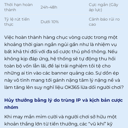
Thời hạn hoàn
Cực ngắn (Gây
24h-48h
thành
áp lực)
Tỷ lệ rút tiền
Cảnh báo rủi ro
Dưới 10%
thực
cao
Việc hoàn thành hàng chục vòng cược trong một
khoảng thời gian ngắn ngủi gần như là nhiệm vụ
bất khả thi đối với đa số cược thủ phổ thông. Nếu
không kịp đáp ứng, hệ thống sẽ tự động thu hồi
toàn bộ vốn lẫn lãi, để lại trải nghiệm tồi tệ cho
những ai tin vào các banner quảng cáo. Sự dồn ép
này vô tình mang tới gánh nặng tâm lý nặng nề và
làm tăng lên suy nghĩ liệu OK365 lừa dối người chơi?
Hủy thưởng bằng lý do trùng IP và kịch bản cược
nhóm
Khi may mắn mỉm cười và người chơi sở hữu một
khoản thắng lớn từ tiền thưởng, các “vũ khí” kỹ