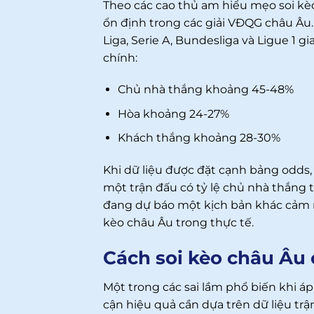
Theo các cao thủ am hiểu mẹo soi kèo
ổn định trong các giải VĐQG châu Âu.
Liga, Serie A, Bundesliga và Ligue 1 
chính:
Chủ nhà thắng khoảng 45-48%
Hòa khoảng 24-27%
Khách thắng khoảng 28-30%
Khi dữ liệu được đặt cạnh bảng odds, 
một trận đấu có tỷ lệ chủ nhà thắng t
đang dự báo một kịch bản khác cảm n
kèo châu Âu trong thực tế.
Cách soi kèo châu Âu 
Một trong các sai lầm phổ biến khi 
cận hiệu quả cần dựa trên dữ liệu tr