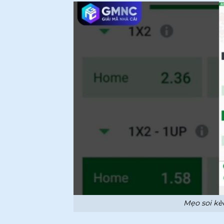
Mẹo soi kè